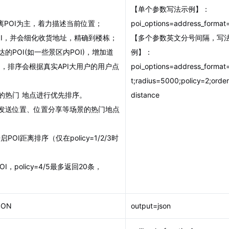
【单个参数写法示例】：
近距离POI为主，着力描述当前位置；
poi_options=address_format
的POI，并会细化收货地址，精确到楼栋；
【多个参数英文分号间隔，写
达的POI(如一些景区内POI)，增加道
例】：
，排序会根据真实API大用户的用户点
poi_options=address_format
t;radius=5000;policy=2;orde
签到的热门 地点进行优先排序。
distance
用于发送位置、位置分享等场景的热门地点
ce，开启POI距离排序（仅在policy=1/2/3时
OI，policy=4/5最多返回20条，
SON
output=json