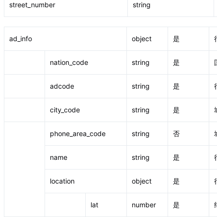
street_number
string
ad_info
object
是
nation_code
string
是
adcode
string
是
city_code
string
是
phone_area_code
string
否
name
string
是
location
object
是
lat
number
是