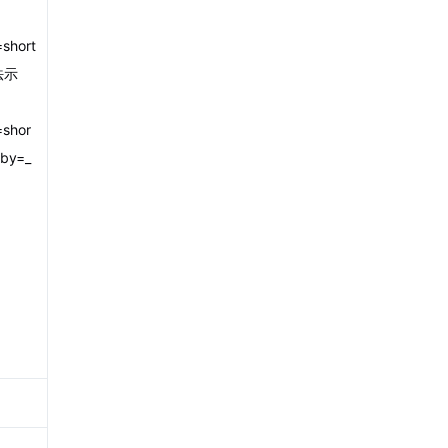
=short
法示
=shor
rby=_