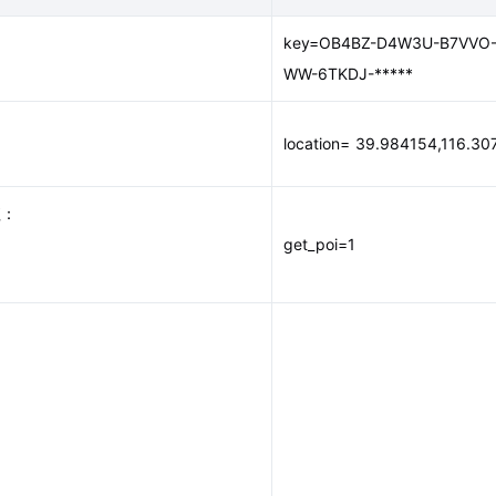
key=OB4BZ-D4W3U-B7VVO-
WW-6TKDJ-*****
location= 39.984154,116.30
值：
get_poi=1