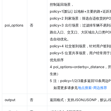
控制返回场景，
policy=1[默认] 以地标+主要的路+
policy=2 到家场景：筛选合适收货
poi_options
否
policy=3 出行场景：过滤掉车辆不易到
路出入口、交叉口、大区域出入口类POI
击自动优化。
policy=4 社交签到场景，针对用户
policy=5 位置共享场景，用户经常
优先排序
4 poi_options=orderby=_distan
生效）
5 注：policy=1/2/3最多返回10条周边P
如需更多请参见
地点搜索-周边推荐
output
否
返回格式：支持JSON/JSONP，默认J