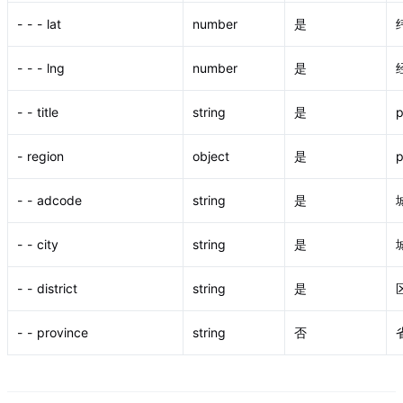
- - - lat
number
是
- - - lng
number
是
- - title
string
是
- region
object
是
- - adcode
string
是
- - city
string
是
- - district
string
是
- - province
string
否