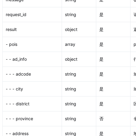
request_id
string
是
result
object
是
- pois
array
是
- - ad_info
object
是
- - - adcode
string
是
- - - city
string
是
- - - district
string
是
- - - province
string
否
- - address
string
是