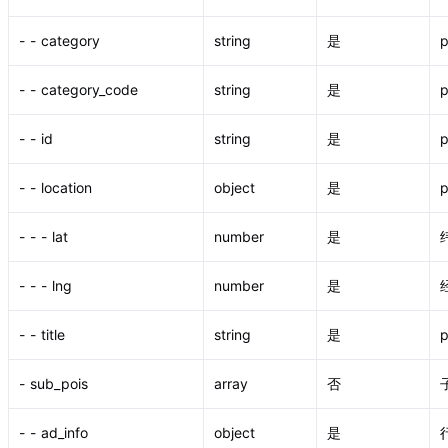
- - category
string
是
- - category_code
string
是
- - id
string
是
p
- - location
object
是
- - - lat
number
是
- - - lng
number
是
- - title
string
是
- sub_pois
array
否
- - ad_info
object
是